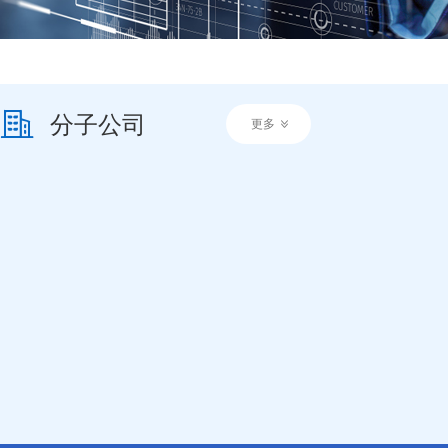
分子公司
更多