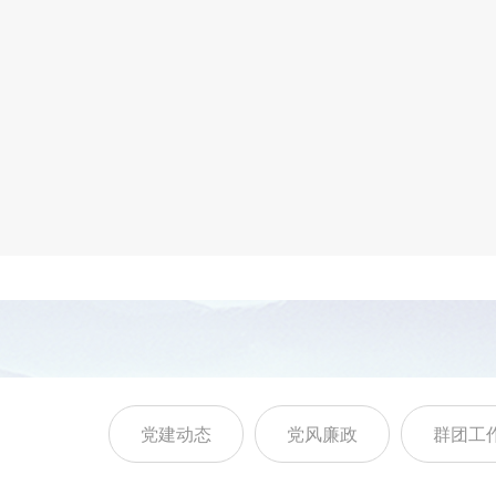
党建动态
党风廉政
群团工