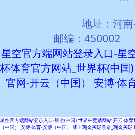
地址：河南
邮编：450002 电
星空官方端网站登录入口-星空
杯体育官方网站_世界杯(中国)
官网-开云（中国）
安博·体
星空官方端网站登录入口-星空(中国)
世界杯竞猜网站
开云·体
（中国）
安博·体育-安博（中国）
线上现金买球登录_现金买球