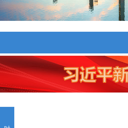
乐竞官网-乐竞(中国)一站式服务官网
关于我们