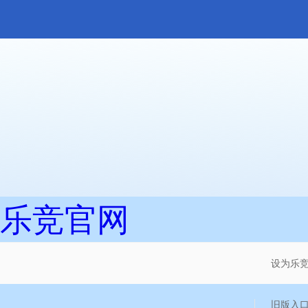
乐竞官网
设为乐竞
旧版入